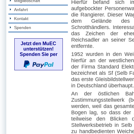
Mitgliedschaft
Hierfür befand sich i
aufgebockter Personenwag
Anfahrt
die Rangierer. Dieser Wag
Kontakt
dem Gelände des a
Schrotthändlers. Interess
Spenden
das Zeichen der eh
Reichsadler an seiner Se
Jetzt den MuEC
entfernte.
unterstützen!
1952 wurden in den Weic
Spenden Sie per
hierfür an der westlichen
der Firma Standard Elektr
bezeichnet als Sf (Selb Fa
das erste Gleisbildstellw
in Deutschland überhaupt.
An der östlichen Bahn
Zustimmungsstellwerk (
werden, weil das gesamte
Bogen lag, so dass der 
teilweise den Blicken 
Stellwerksbetrieb in Selb
zu handbedienten Weiche