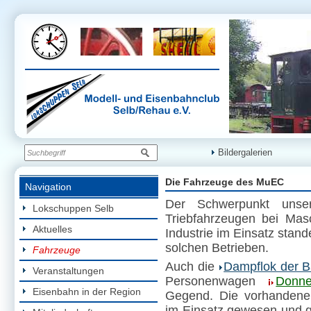
Bildergalerien
Die Fahrzeuge des MuEC
Navigation
Der Schwerpunkt unse
Lokschuppen Selb
Triebfahrzeugen bei Mas
Aktuelles
Industrie im Einsatz stan
solchen Betrieben.
Fahrzeuge
Auch die
Dampflok der B
Veranstaltungen
Personenwagen
Donne
Eisenbahn in der Region
Gegend. Die vorhandenen
im Einsatz gewesen und g