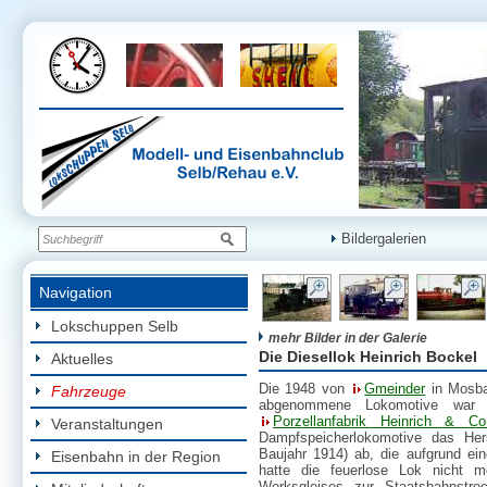
Bildergalerien
Navigation
Lokschuppen Selb
mehr Bilder in der Galerie
Die Diesellok Heinrich Bockel
Aktuelles
Die 1948 von
Gmeinder
in Mosba
Fahrzeuge
abgenommene Lokomotive war
Porzellanfabrik Heinrich & Co
Veranstaltungen
Dampfspeicherlokomotive das Her
Baujahr 1914) ab, die aufgrund ei
Eisenbahn in der Region
hatte die feuerlose Lok nicht m
Werksgleises zur Staatsbahnstr