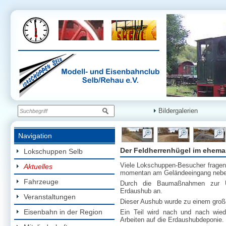
Bildergalerien
Navigation
Der Feldherrenhügel im ehema
Lokschuppen Selb
Viele Lokschuppen-Besucher fragen
Aktuelles
momentan am Geländeeingang neb
Fahrzeuge
Durch die Baumaßnahmen zur Um
Erdaushub an.
Veranstaltungen
Dieser Aushub wurde zu einem große
Eisenbahn in der Region
Ein Teil wird nach und nach wie
Arbeiten auf die Erdaushubdeponie.