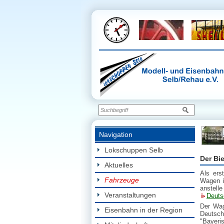
Navigation
Lokschuppen Selb
Der Bi
Aktuelles
Als ers
Fahrzeuge
Wagen i
anstell
Veranstaltungen
Deuts
Der Wag
Eisenbahn in der Region
Deutsch
"Bayeri