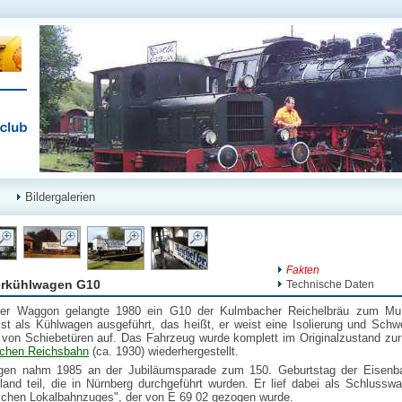
Bildergalerien
Fakten
erkühlwagen G10
Technische Daten
ter Waggon gelangte 1980 ein G10 der Kulmbacher Reichelbräu zum M
st als Kühlwagen ausgeführt, das heißt, er weist eine Isolierung und Schw
e von Schiebetüren auf. Das Fahrzeug wurde komplett im Originalzustand zur 
chen Reichsbahn
(ca. 1930) wiederhergestellt.
en nahm 1985 an der Jubiläumsparade zum 150. Geburtstag der Eisenb
land teil, die in Nürnberg durchgeführt wurden. Er lief dabei als Schlussw
schen Lokalbahnzuges", der von E 69 02 gezogen wurde.