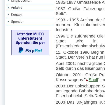
Mitgliedschaft
1985-1987 Umfassende Au
Anfahrt
1987 Große Fahrzeugsc
Selb".
Kontakt
1993 - 1995 Ausbau der
Spenden
mehrere Kleinlokomotiv
Industrie.
Jetzt den MuEC
1996 Die zuführende Gle
unterstützen!
Stadt wird in di
Spenden Sie per
(Ensembledenkmalschutz/ 
11. Oktober 1996 Beginn
Stadt. Der Verein hat nun
April 2001: nachträglich
Selb durch das Eisenbah
Oktober 2001: Große Präs
Kesselwagens "
Shell
" i
2003 Der Lokschuppen Se
umliegende Bahnbetriebsw
Eisenbahnclub Selb-Rehau
2003 Das 30-jähriges Ju