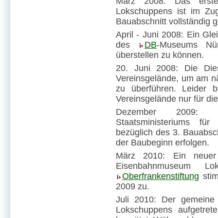
März 2008: Das erst
Lokschuppens ist im Zug
Bauabschnitt vollständig 
April - Juni 2008: Ein Gl
des
DB
-Museums Nür
überstellen zu können.
20. Juni 2008: Die Die
Vereinsgelände, um am nä
zu überführen. Leider 
Vereinsgelände nur für di
Dezember 2009: Fö
Staatsministeriums fü
bezüglich des 3. Bauabsc
der Baubeginn erfolgen.
März 2010: Ein neuer 
Eisenbahnmuseum Lo
Oberfrankenstiftung
stim
2009 zu.
Juli 2010: Der gemein
Lokschuppens aufgetret